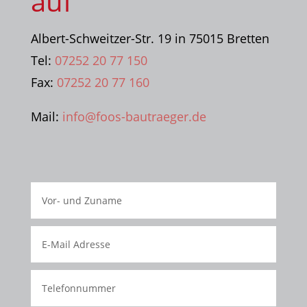
auf
Albert-Schweitzer-Str. 19 in 75015 Bretten
Tel:
07252 20 77 150
Fax:
07252 20 77 160
Mail:
info@foos-bautraeger.de